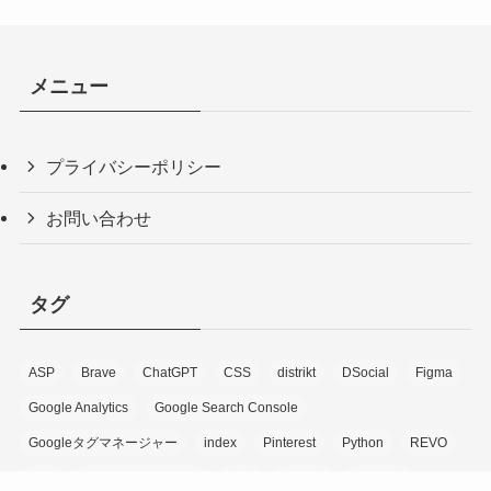
メニュー
プライバシーポリシー
お問い合わせ
タグ
ASP
Brave
ChatGPT
CSS
distrikt
DSocial
Figma
Google Analytics
Google Search Console
Googleタグマネージャー
index
Pinterest
Python
REVO
SEO
SEO SIMPLE PACK
Slick
SWELL
Web解析