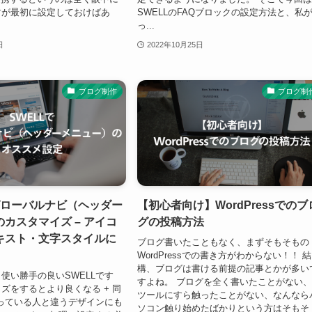
すが最初に設定しておけばあ
SWELLのFAQブロックの設定方法と、私
っ...
日
2022年10月25日
ブログ制作
ブログ制
グローバルナビ（ヘッダー
【初心者向け】WordPressでのブ
カスタマイズ – アイコ
グの投稿方法
キスト・文字スタイルに
ブログ書いたこともなく、まずそもそもの
WordPressでの書き方がわからない！！ 結
構、ブログは書ける前提の記事とかが多い
使い勝手の良いSWELLです
すよね。 ブログを全く書いたことがない、
ズをするとより良くなる + 同
ツールにすら触ったことがない、なんなら
使っている人と違うデザインにも
ソコン触り始めたばかりという方はそもそ