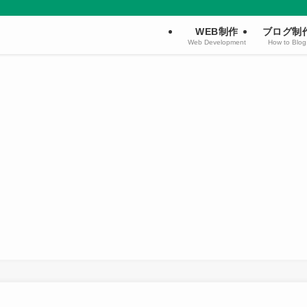
WEB制作
ブログ制
Web Development
How to Blog