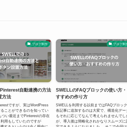
ブログ制作
ブログ制
Pinterest自動連携の方法
SWELLのFAQブロックの使い方
置方法
すすめの作り方
erestですが、実はWordPress
SWELLを利用する以前まではFAQブロッ
することができるのを知ってい
各記事に追加するのは大変で、構造化デー
つい最近までPinterestの存在
もそれに応じてなんて考えられませんでし
、利用もしていたのですが
が、導入後は簡略化されかなりスムーズに
sと連携するというのは全く眼中に
定できるようになりました。 そこで今回