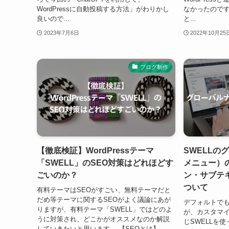
WordPressに自動投稿する方法」がわりかし
なかったので
良いので...
と...
2023年7月6日
2022年10月25
ブログ制作
【徹底検証】WordPressテーマ
SWELLの
「SWELL」のSEO対策はどれほどす
メニュー）の
ごいのか？
ン・サブテ
ついて
有料テーマはSEOがすごい、無料テーマだと
だめ等テーマに関するSEOがよく議論にあが
デフォルトでも
りますが、有料テーマ「SWELL」ではどのよ
が、カスタマイ
うに対策され、どこかがオススメなのか解説
じSWELLを
していきたいと思います。 【SEOとは】