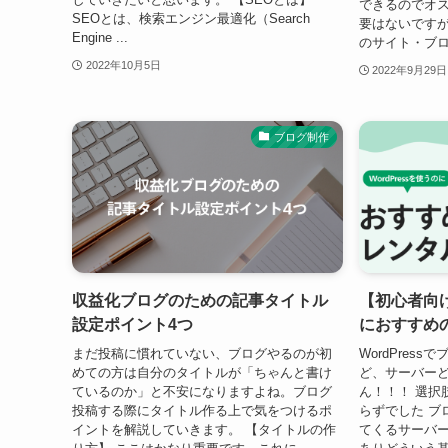
できるのでオス
SEOとは、検索エンジン最適化（Search
要はないです
Engine ...
のサイト・ブロ
2022年10月5日
2022年9月29日
ブログ制作
収益化ブログのための記事タイトル
【初心者向け
設定ポイント4つ
におすすめ
まだ投稿に慣れていない、ブログやるのが初
WordPres
めての方は自分のタイトルが「ちゃんと書け
ど、サーバー
ているのか」と不安になりますよね。ブログ
ん！！！ 選択
投稿する際にタイトル作る上で気をつけるポ
らずでした ブ
イントを解説していきます。 【タイトルの作
てくるサーバ