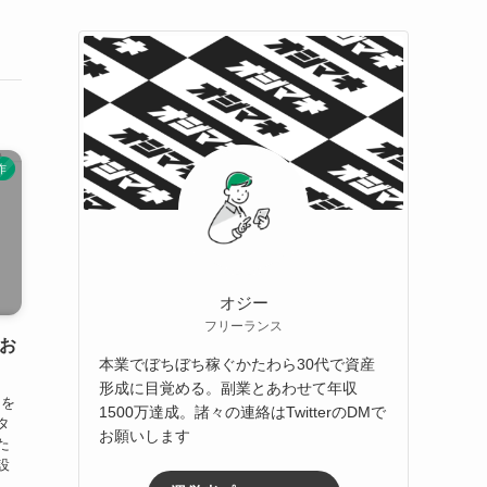
作
オジー
フリーランス
・お
本業でぼちぼち稼ぐかたわら30代で資産
形成に目覚める。副業とあわせて年収
クを
1500万達成。諸々の連絡はTwitterのDMで
タ
お願いします
た
設
は