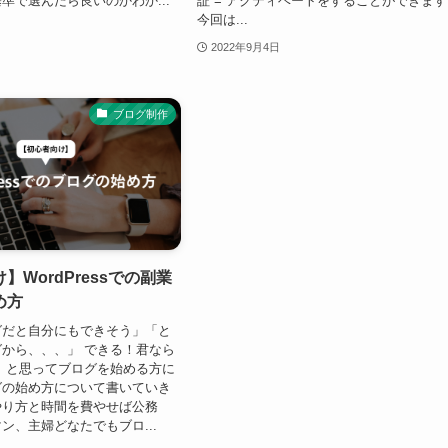
準で選んだら良いのかわか...
証 = アクティベートをすることができま
今回は...
2022年9月4日
ブログ制作
】WordPressでの副業
め方
グだと自分にもできそう」「と
から、、、」 できる！君なら
 と思ってブログを始める方に
グの始め方について書いていき
やり方と時間を費やせば公務
ン、主婦どなたでもブロ...