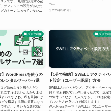
スメです。 無理に設定する必
も...
が、デフォルトの設定があなた
グのトーンにあっていない...
2022年9月17日
ブログ制作
ブログ制
】WordPressを使うの
【1分で完結】SWELL アクティベ
のレンタルサーバー7選
ト設定（ユーザー認証）方法
sでブログ始めようと思うんだけ
SWELL入れたんだけど、アクティベート
どれにすれば良いかわかりませ
何？ 私も初めてSEWLL使ったので、設定
肢多いですよね。私も最初わか
の気付いてなかったんですが、これは設定
ログを構築する際に必要になっ
ておいた方が良いので解説します！
ーですが、いろいろな選択肢が
WordPressテーマ「SWELL」ではユーザ