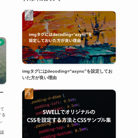
作
imgタグにはdecoding=“async”を設定してお
いた方が良い理由
ー
って
する
し
ー認