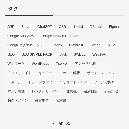
タグ
ASP
Brave
ChatGPT
CSS
distrikt
DSocial
Figma
Google Analytics
Google Search Console
Googleタグマネージャー
index
Pinterest
Python
REVO
SEO
SEO SIMPLE PACK
Slick
SWELL
Web解析
Withマーケ
WordPress
Xserver
アクセス計測
アフィリエイト
キーワード
サイト解析
サーチコンソール
ドメイン
ドメインランク
バリュードメイン
ブログで稼ぐ
マルチ商法
レンタルサーバー
住民税
副業相談
副業詐欺
独自ドメイン
確定申告
請求書